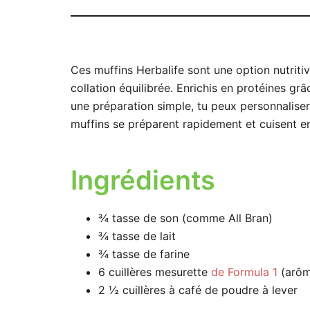
Ces muffins Herbalife sont une option nutritiv
collation équilibrée. Enrichis en protéines grâc
une préparation simple, tu peux personnaliser
muffins se préparent rapidement et cuisent en
Ingrédients
¾
tasse
de son (comme All Bran)
¾
tasse
de lait
¾
tasse
de farine
6
cuillères mesurette
de Formula 1
(arôm
2 ½
cuillères à café
de poudre à lever