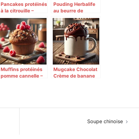
Pancakes protéinés
Pouding Herbalife
à la citrouille –
au beurre de
Herbalife
cacahuète et chia
protéiné
Muffins protéinés
Mugcake Chocolat
pomme cannelle –
Crème de banane
Herbalife
au micro-ondes –
Herbalife
Soupe chinoise