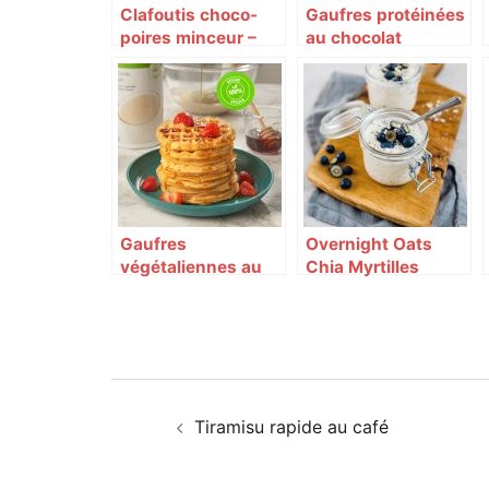
Clafoutis choco-
Gaufres protéinées
poires minceur –
au chocolat
Herbalife
Gaufres
Overnight Oats
végétaliennes au
Chia Myrtilles
sirop d’agave –
Herbalife
Navigation
Tiramisu rapide au café
d’article