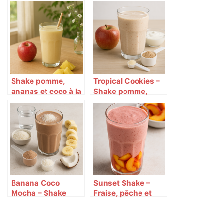
Shake pomme,
Tropical Cookies –
ananas et coco à la
Shake pomme,
vanille tropicale 🍍
fruité et tout doux
🍏🥥
🍏🍪🥭
Banana Coco
Sunset Shake –
Mocha – Shake
Fraise, pêche et
banane,
cookies façon
cappuccino et
smoothie 🍓🍪🍑