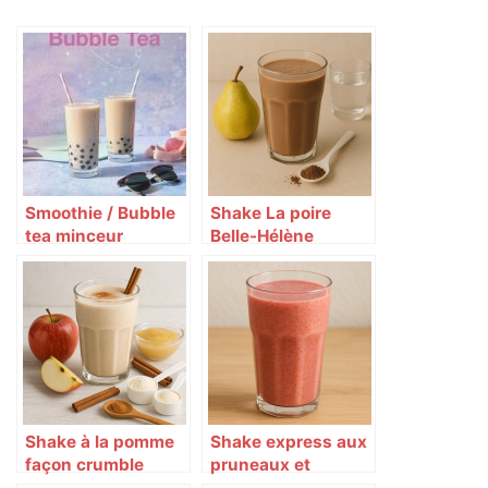
Smoothie / Bubble
Shake La poire
tea minceur
Belle-Hélène
mangue-tapioca à
revisité
la vanille et
framboise Herbalife
Shake à la pomme
Shake express aux
façon crumble
pruneaux et
épicé 🍏🥤
graines 🌰🍓