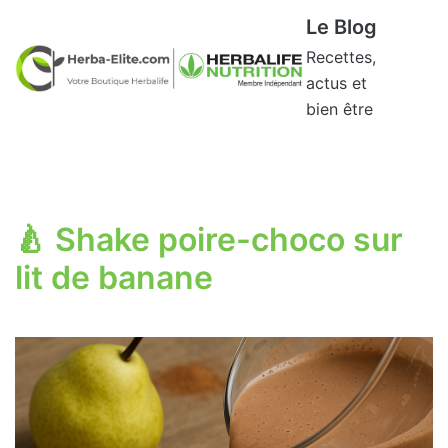
Aller
Le Blog
au
Recettes,
contenu
actus et
bien être
🍐 Shake poire-choco sur
lit de banane