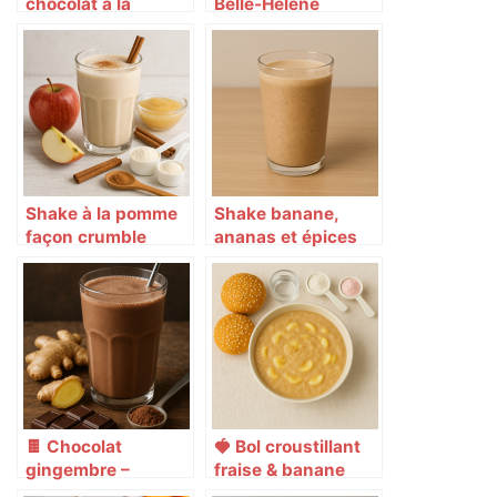
chocolat à la
Belle-Hélène
banane et cannelle
revisité
Shake à la pomme
Shake banane,
façon crumble
ananas et épices
épicé 🍏🥤
douces 🍌🍍🌶
🍫 Chocolat
🍓 Bol croustillant
gingembre –
fraise & banane
Douceur piquante
express