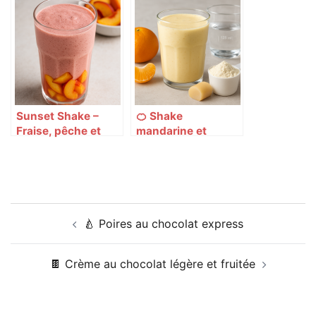
en 192 calories
Sunset Shake –
🍊 Shake
Fraise, pêche et
mandarine et
cookies façon
massepain –
smoothie 🍓🍪🍑
L’original tout doux
en mode dessert
Navigation
🍐 Poires au chocolat express
d’article
🍫 Crème au chocolat légère et fruitée