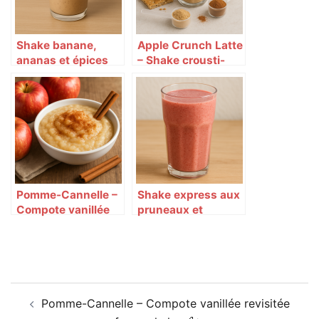
Shake banane,
Apple Crunch Latte
ananas et épices
– Shake crousti-
douces 🍌🍍🌶
pomme façon
cappuccino 🍎☕🍞
Pomme-Cannelle –
Shake express aux
Compote vanillée
pruneaux et
revisitée façon
graines 🌰🍓
shake 🍎✨
Navigation
Pomme-Cannelle – Compote vanillée revisitée
d’article