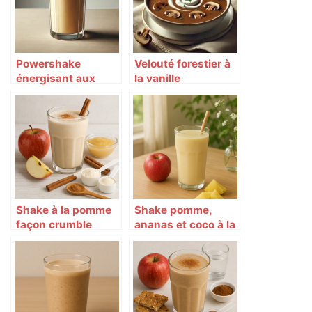
Powershake
Velouté forestier à
énergisant aux
la vanille
fruits secs et noix
Herbalife
Shake à la pomme
Shake pomme,
façon crumble
ananas et coco à la
épicé 🍏🥤
vanille tropicale 🍍
🍏🥥