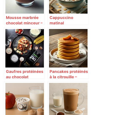
Mousse marbrée
Cappuccino
chocolat minceur –
matinal
Herbalife
Gaufres protéinées
Pancakes protéinés
au chocolat
à la citrouille –
Herbalife