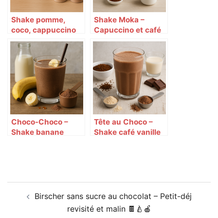
Shake pomme,
Shake Moka –
coco, cappuccino
Capuccino et café
et pépites de
doux ☕🍫🥛
chocolat 🍏🥥☕🍫
Choco-Choco –
Tête au Choco –
Shake banane
Shake café vanille
chocolat et touche
chocolat ☕🍫🥛
d’amande 🍫🍌🌰
Navigation
Birscher sans sucre au chocolat – Petit-déj
d’article
revisité et malin 🍫🍐🍎